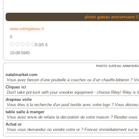
photo gateau anniversaire
E
www.votregateau.fr
0
0.0/5 0
10-08-5945
photo gateau annivers
natalmarket.com
Vous avez besoin d’une poubelle à couches ou d’un chauffe-biberon ? Vo
Cliquez ici
Don't take pot-luck with your snooker equipment - choose Riley! Riley is 
drapeau voile
Vous êtes à la recherche d'un pouf textile avec votre logo ? Vous désirez.
table salle à manger
Vous avez envie de refaire la décoration de votre maison ? Rendez-vous.
Achat or
Vous vous demandez où vendre votre or ? Foncez immédiatement sur le s