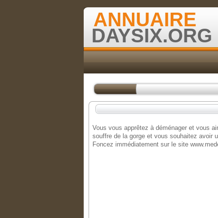
ANNUAIRE
DAYSIX.ORG
Vous vous apprêtez à déménager et vous aime
souffre de la gorge et vous souhaitez avoir u
Foncez immédiatement sur le site www.medec