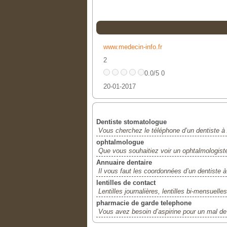
www.medecin-info.fr
2
0.0/5 0
20-01-2017
Dentiste stomatologue
Vous cherchez le téléphone d’un dentiste à
ophtalmologue
Que vous souhaitiez voir un ophtalmologiste p
Annuaire dentaire
Il vous faut les coordonnées d’un dentiste 
lentilles de contact
Lentilles journalières, lentilles bi-mensuelles
pharmacie de garde telephone
Vous avez besoin d’aspirine pour un mal de