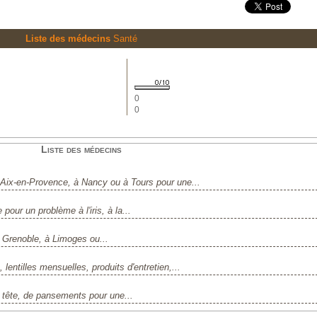
Liste des médecins
Santé
0
0
Liste des médecins
 Aix-en-Provence, à Nancy ou à Tours pour une...
our un problème à l'iris, à la...
à Grenoble, à Limoges ou...
, lentilles mensuelles, produits d'entretien,...
 tête, de pansements pour une...